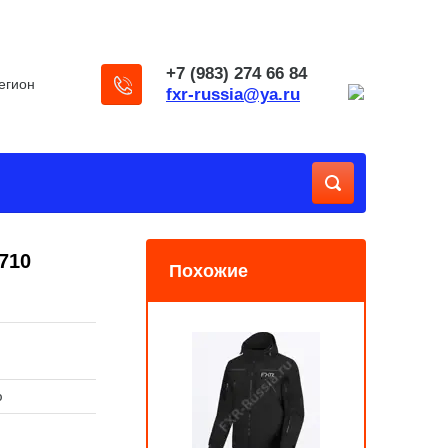
+7 (983) 274 66 84
егион
fxr-russia@ya.ru
1710
Похожие
ю