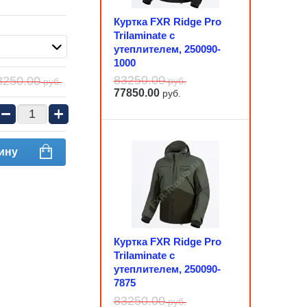
Куртка FXR Ridge Pro
Trilaminate с
утеплителем, 250090-
1000
83250.00
3250.00
руб.
руб.
77850.00
руб.
−
+
ину
Куртка FXR Ridge Pro
Trilaminate с
утеплителем, 250090-
7875
83250.00
руб.