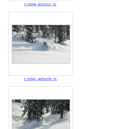
0_b094b_fee312c5_XL
0_b094c_ab83e298_XL