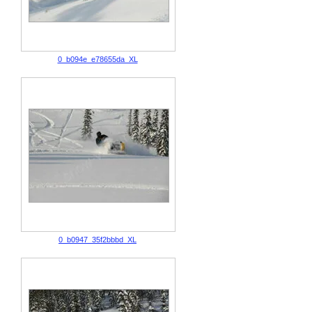
0_b094e_e78655da_XL
0_b0947_35f2bbbd_XL