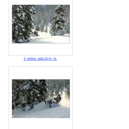
0_b094a_b06c207a_XL