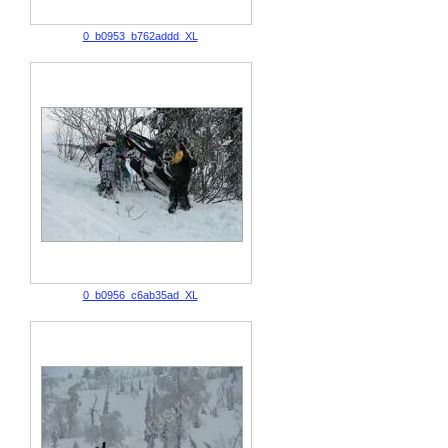
0_b0953_b762addd_XL
0_b0956_c6ab35ad_XL