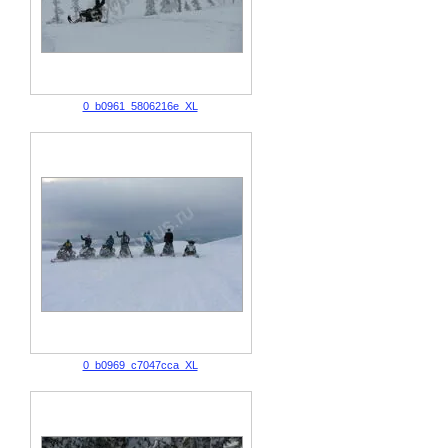
0_b0961_5806216e_XL
0_b0969_c7047cca_XL