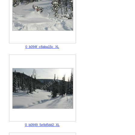
0_b094f_c8aba15c_XL
0_b0949_5e9d5dd2_XL